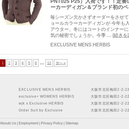
PNT025 P25）入荷です！！
ーカーディガン＆ブランド初のペ
毎シーズン欠かさずオーダーをさせて
ョールカラーカーディガンが 今年も
アウター、冬にはコートのインナーに
気の秘密でしょうか。今季 …
[続きを
EXCLUSIVE MENS HERBIS
…
1
2
3
4
5
6
12
次へ »
EXCLUSIVE MENS HERBIS
大阪市北区梅田2-2-2
exclusive+ WOMENS HERBIS
大阪市北区梅田2-2-2
wjk x Exclusive HERBIS
大阪市北区梅田2-2-2
Order Suit by Exclusive
大阪市北区梅田2-2-2
Abouts Us
|
Employment
|
Privacy Policy
|
Sitemap