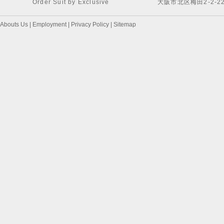
Order Suit by Exclusive
大阪市北区梅田2-2-2
Abouts Us
|
Employment
|
Privacy Policy
|
Sitemap