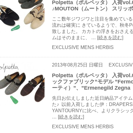
Polpetta（ポルペッタ） 入荷v
♪MOUTON（ムートン） スリッ
ここ数年ジワジワと注目を集めている
流れは確実に きているようで、秋冬Po
致しました。 カカトの浮きをおさえ
ムはそのままに、 …
[続きを読む]
EXCLUSIVE MENS HERBIS
2013年08月25日 日曜日
EXCLUSIV
Polpetta（ポルペッタ） 入荷vol
ックファブリック”モデル ”Fermo
ーティ）”、”Ermenegild Z
先日お伝えしました近日納品アイテムより
た♪ 以前入荷しました伊：DRAPE
YANTOURNYに比べ、よりクラシック
…
[続きを読む]
EXCLUSIVE MENS HERBIS