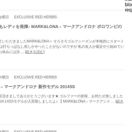
blo
req
 金曜日
EXCLUSIVE RED HERBIS
レディを発揮♪ MARK&LONA – マークアンドロナ ポロワンピの
いただきましたMARK&LONA☆ そろそろゴルフシーズンが本格的にスタート
フは打ちっぱなし程しかやったことがないのですが 私の友人が最近やり始めてい
お休みには決 …
[続きを読む]
 木曜日
EXCLUSIVE RED HERBIS
NA – マークアンドロナ 新作モデル 2014SS
覧頂きましてありがとうございます★ ゴルファーの皆様、お待たせ致しました
NA 14SSモデルが入荷致しましたよ♪ 【 MARK&LONA – マークアンド …
[続き