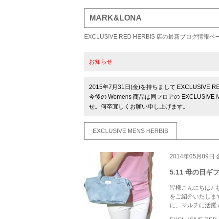
MARK&LONA
EXCLUSIVE RED HERBIS 店の最新ブログ情報
お知らせ
2015年7月31日(金)を持ちまして EXCLUSI
今後の Womens 商品は同フロアの EXCLUSI
せ。何卒宜しくお願い申し上げます。
EXCLUSIVE MENS HERBIS
2014年05月09日
5.11 母の日
皆様こんにちは♪
をご紹介いたしま
に、マルチに活躍す