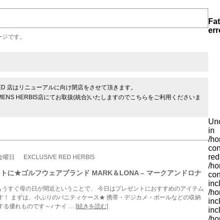
Fat
err
ページです。
VE RED 店はリニューアルに向け閉店をさせて頂きます。
VE MENS HERBIS店にてお取扱(統合)いたしますのでこちらをご利用くださいま
Unc
in
/ho
con
red
 金曜日
EXCLUSIVE RED HERBIS
/ho
ギフトに★ゴルフウェアブランド MARK＆LONA – マークアンドロナ
con
inc
 もうすぐ母の日が間近ということで、 今日はプレゼントにおすすめのアイテム
/ho
す！ まずは、小ぶりのバニティケース★ 携帯・デジカメ・ボールなどの収納
inc
る優れものです～♪ ナイ …
[続きを読む]
inc
/ho