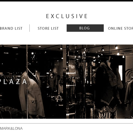
 MARK&LONA