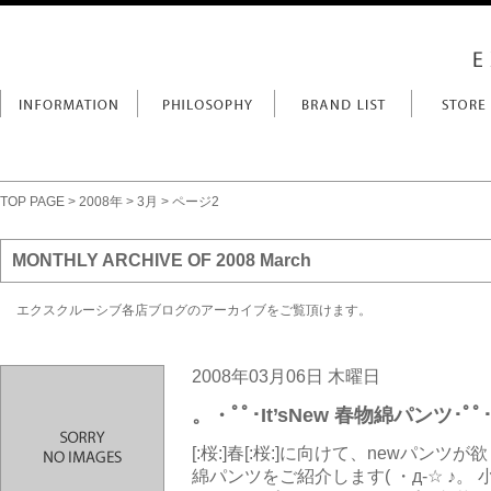
TOP PAGE
>
2008年
>
3月
> ページ2
MONTHLY ARCHIVE OF 2008 March
エクスクルーシブ各店ブログのアーカイブをご覧頂けます。
2008年03月06日 木曜日
。・ﾟﾟ･It’sNew 春物綿パンツ･ﾟﾟ･
[:桜:]春[:桜:]に向けて、newパンツが欲
綿パンツをご紹介します( ・д-☆ ♪