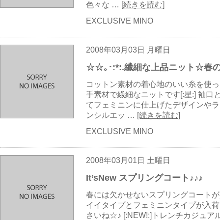
色々な …
[続きを読む]
EXCLUSIVE MINO
2008年03月03日 月曜日
☆☆｡･:*:.繊細な上品ニット☆春の新
コットン素材の着心地のいい糸を使った春
手素材で繊細なニットです[:星:] 袖
てフェミニンに仕上げたデザインやラ
ンシルエッ …
[続きを読む]
EXCLUSIVE MINO
2008年03月01日 土曜日
It’sNew スプリングコート♪♪♪
春には欠かせないスプリングコートが入荷[:お
イイタイプとフェミニンタイプが入荷[
さいね☆♪ [:NEW!:]トレンチカジュ