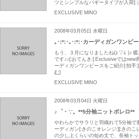
ツとシンプルなバギータイプが入荷[:ジ
EXCLUSIVE MINO
2008年03月05日 水曜日
｡･:*:･｡･:*:･カーディガンワンピース｡･
もう、３月になりましたね(≧▽≦ )♪
です♪♪[:おてんき:] Exclusive
ーディガンワンピースをご紹介[:拍手:
む]
EXCLUSIVE MINO
2008年03月04日 火曜日
♪゜・∵。**5分袖ニットボレロ**
やわらかでサラリと羽織れて5分袖で
ーディガン[:きのこオレンジ:][:きのこレ
の少し上くらいの短め丈で、長袖トッ