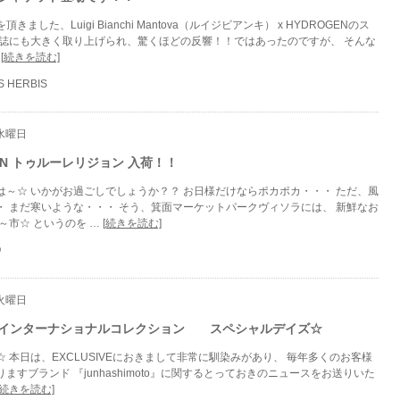
ました、Luigi Bianchi Mantova（ルイジビアンキ） x HYDROGENのス
雑誌にも大きく取り上げられ、驚くほどの反響！！ではあったのですが、 そんな
…
[続きを読む]
S HERBIS
 水曜日
GION トゥルーレリジョン 入荷！！
は～☆ いかがお過ごしでしょうか？？ お日様だけならポカポカ・・・ ただ、風
・ まだ寒いような・・・ そう、箕面マーケットパークヴィソラには、 新鮮なお
～市☆ というのを …
[続きを読む]
O
 火曜日
館インターナショナルコレクション スペシャルデイズ☆
 本日は、EXCLUSIVEにおきまして非常に馴染みがあり、 毎年多くのお客様
ますブランド 『junhashimoto』に関するとっておきのニュースをお送りいた
[続きを読む]