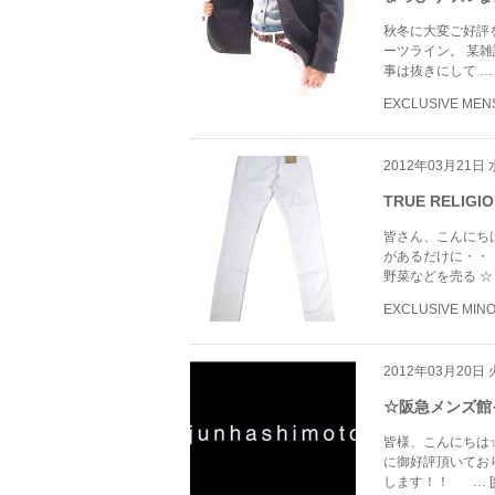
秋冬に大変ご好評を頂き
ーツライン。 某
事は抜きにして 
EXCLUSIVE MEN
2012年03月21日
TRUE RELI
皆さん、こんにち
があるだけに・・
野菜などを売る ☆
EXCLUSIVE MIN
2012年03月20日
☆阪急メンズ
皆様、こんにちは☆
に御好評頂いており
します！！ …