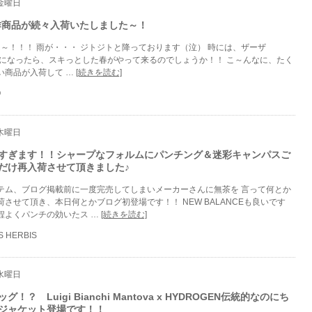
 金曜日
s 新作商品が続々入荷いたしました～！
～！！！ 雨が・・・ ジトジトと降っております（泣） 時には、ザーザ
つになったら、スキっとした春がやって来るのでしょうか！！ こ～んなに、たく
い商品が入荷して …
[続きを読む]
O
 木曜日
すぎます！！シャープなフォルムにパンチング＆迷彩キャンパスご
だけ再入荷させて頂きました♪
テム、ブログ掲載前に一度完売してしまいメーカーさんに無茶を 言って何とか
させて頂き、本日何とかブログ初登場です！！ NEW BALANCEも良いです
程よくパンチの効いたス …
[続きを読む]
S HERBIS
 水曜日
！？ Luigi Bianchi Mantova x HYDROGEN伝統的なのにち
ジャケット登場です！！