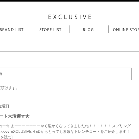
h
覧頂けます。
 金曜日
ート大活躍☆★
わー☆ よーーーーーーーやく暖かくなってきましたね！！！！！！ スプリング
♪♪♪♪ EXCLUSIVE REDからとっても素敵なトレンチコートをご紹介します！
きを読む]