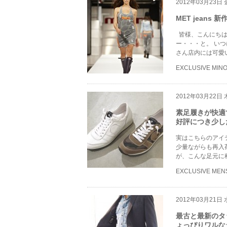
2012年03月23日
MET jean
皆様、こんにちは
ー・・・と。 い
さん店内には可愛
EXCLUSIVE MIN
2012年03月22日
素足履きが快適
好評につき少し
実はこちらのアイ
少量ながらも再入荷
が、こんな足元に
EXCLUSIVE MEN
2012年03月21日
最古と最新のタッグ
ょっぴりワルな