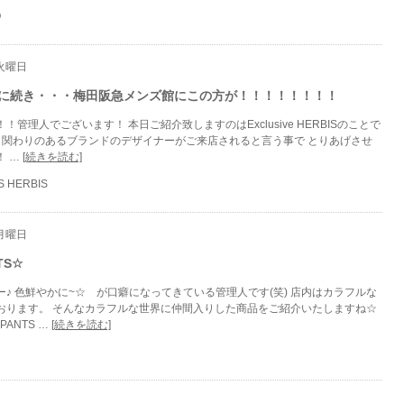
O
 火曜日
に続き・・・梅田阪急メンズ館にこの方が！！！！！！！！
管理人でございます！ 本日ご紹介致しますのはExclusive HERBISのことで
siveと関わりのあるブランドのデザイナーがご来店されると言う事で とりあげさせ
！ …
[続きを読む]
S HERBIS
 月曜日
TS☆
♪ 色鮮やかに~☆ が口癖になってきている管理人です(笑) 店内はカラフルな
おります。 そんなカラフルな世界に仲間入りした商品をご紹介いたしますね☆
PANTS …
[続きを読む]