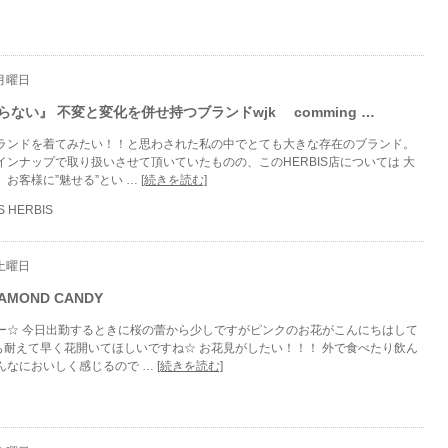
 月曜日
ない』 不変と変化を併せ持つブランドwjk comming …
ランドを着てみたい！！と思わされた私の中でとても大きな存在のブランド。
ンナップで取り扱いさせて頂いていたものの、このHERBIS店については 大
お客様に”魅せる”とい …
[続きを読む]
S HERBIS
 土曜日
AMOND CANDY
ー☆ 今日出勤するときに桜の蕾から少しですがピンクのお花がこんにちはして
にも耐えて早く花開いてほしいですね☆ お花見がしたい！！！ 外で食べたり飲ん
んなにおいしく感じるので …
[続きを読む]