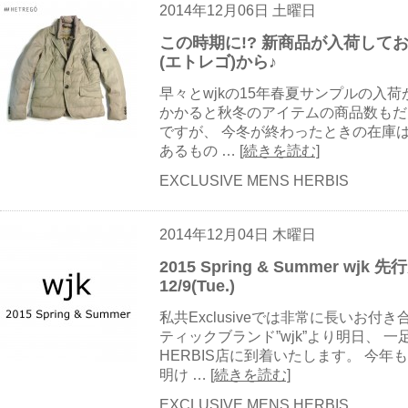
2014年12月06日 土曜日
この時期に!? 新商品が入荷してお
(エトレゴ)から♪
早々とwjkの15年春夏サンプルの入
かかると秋冬のアイテムの商品数もだ
ですが、 今冬が終わったときの在庫
あるもの …
[続きを読む]
EXCLUSIVE MENS HERBIS
2014年12月04日 木曜日
2015 Spring & Summer wjk 先行
12/9(Tue.)
私共Exclusiveでは非常に長いお
ティックブランド”wjk”より明日、 
HERBIS店に到着いたします。 今
明け …
[続きを読む]
EXCLUSIVE MENS HERBIS