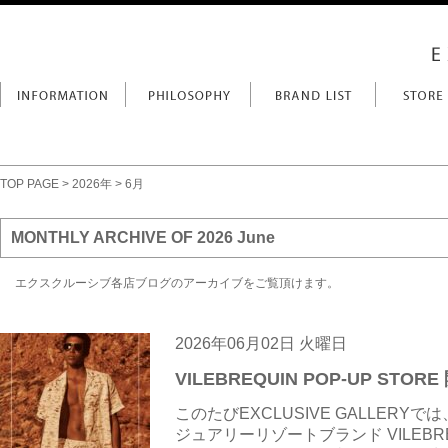
TOP PAGE
>
2026年
> 6月
MONTHLY ARCHIVE OF 2026 June
エクスクルーシブ各店ブログのアーカイブをご覧頂けます。
2026年06月02日 火曜日
VILEBREQUIN POP-UP STO
このたびEXCLUSIVE GALLER
ジュアリーリゾートブランド VILEBREQ