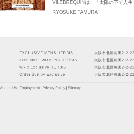
VILEBREQUINは、「太陽の下で人
RYOSUKE TAMURA
EXCLUSIVE MENS HERBIS
大阪市北区梅田2-2-2
exclusive+ WOMENS HERBIS
大阪市北区梅田2-2-2
wjk x Exclusive HERBIS
大阪市北区梅田2-2-2
Order Suit by Exclusive
大阪市北区梅田2-2-2
Abouts Us
|
Employment
|
Privacy Policy
|
Sitemap