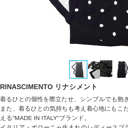
RINASCIMENTO リナシメント
着るひとの個性を際立たせ、シンプルでも飽
また、着るひとの気持ちも考え着心地にもこ
える”MADE IN ITALY”ブランド。
イタリア・ボローニャ生まれのレディースブ