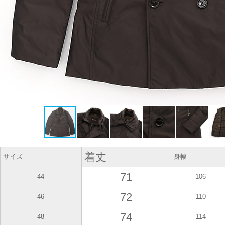
着丈
サイズ
身幅
71
44
106
72
46
110
74
48
114