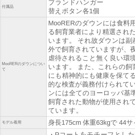
ブランドハンガー
付属品
替えボタン各1個
MooRERのダウンには食
る飼育業者により精選され
います。 それ故ダウンは副
外で飼育されていますが、
虐待されること無く良い環
MooRERのダウンについ
います。 また、これらの飼
て
にも精神的にも健康を保て
的な検査が義務付けられていま
ンには全てのヨーロッパ基
飼育された動物が使用され
ています。
身長175cm 体重63kgで 4
モデル着用
・Pコートをモチーフとし