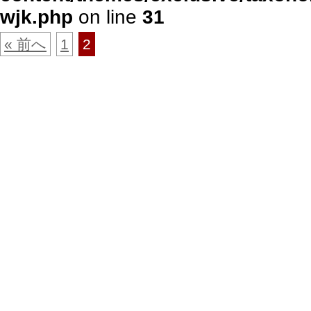
wjk.php
on line
31
« 前へ
1
2