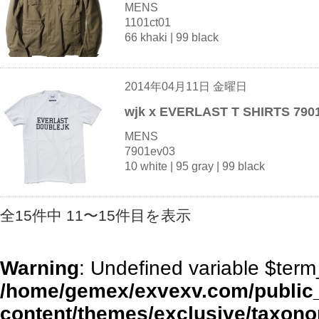
MENS
1101ct01
66 khaki | 99 black
2014年04月11日 金曜日
wjk x EVERLAST T SHIRTS 790
MENS
7901ev03
10 white | 95 gray | 99 black
全15件中 11〜15件目を表示
Warning
: Undefined variable $term_
/home/gemex/exvexv.com/public
content/themes/exclusive/taxono