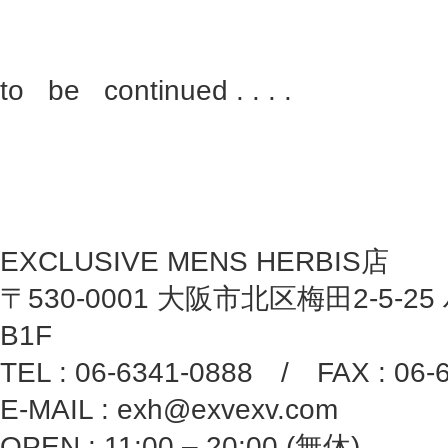
to be continued . . . .
EXCLUSIVE MENS HERBIS店
〒530-0001 大阪市北区梅田2-5-25
B1F
TEL : 06-6341-0888 / FAX : 06-
E-MAIL : exh@exvexv.com
OPEN : 11:00 – 20:00 (無休)