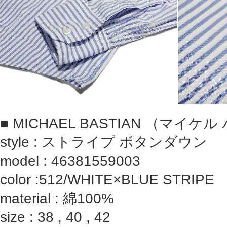
■ MICHAEL BASTIAN （マイ
style : ストライプ ボタンダウン
model :
46381559003
color :512/WHITE×BLUE STRIPE
material : 綿100%
size : 38 , 40 , 42