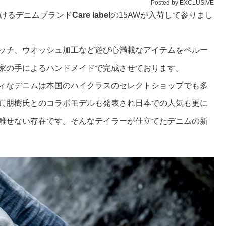
Posted by EXCLUSIVE
teが手がけるデニムブランド
Care label
の15AWが入荷して参りまし
ッチ、ウオッシュ加工など遊び心満載なアイテムをペルー
家の手によるハンドメイドで完成させております。
ィなデニムは本国のハイクラスのセレクトショップでも多
真朋樹氏とのコラボモデルも発表され日本での人気も更に
離せない存在です。そんなテイラーが仕立てたデニムの新