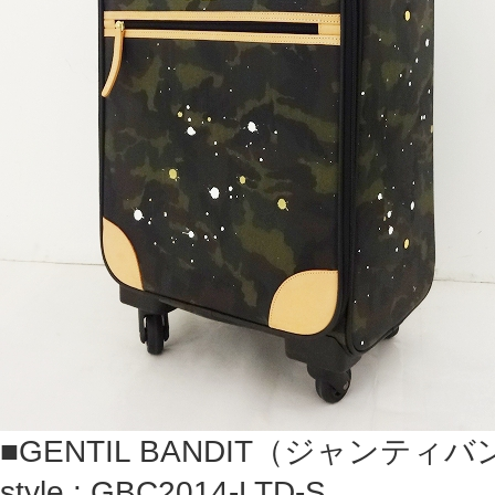
■GENTIL BANDIT（ジャンティ
style : GBC2014-LTD-S