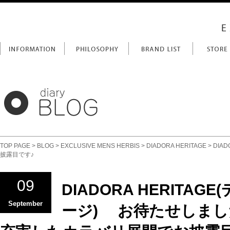
TOP PAGE
>
BLOG
>
EXCLUSIVE MENS HERBIS
>
DIADORA HERITAGE
> DI
披露目です♪
09
DIADORA HERITAG
September
ージ) お待たせしました