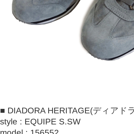
■ DIADORA HERITAGE(ディア
style : EQUIPE S.SW
model : 156552