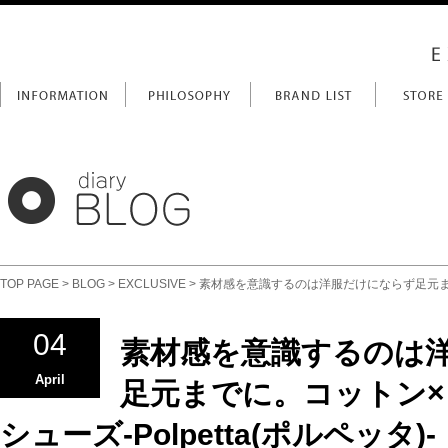
TOP PAGE
>
BLOG
>
EXCLUSIVE
> 素材感を意識するのは洋服だけにならず足元までに
04
素材感を意識するのは
April
足元までに。コットン×
シューズ-Polpetta(ポルペッタ)-