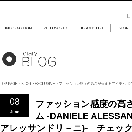
TOP PAGE
>
BLOG
>
EXCLUSIVE
> ファッション感度の高さが伺えるアイテム -DANI
08
ファッション感度の高
June
ム -DANIELE ALESS
アレッサンドリ－ニ)- チェック×