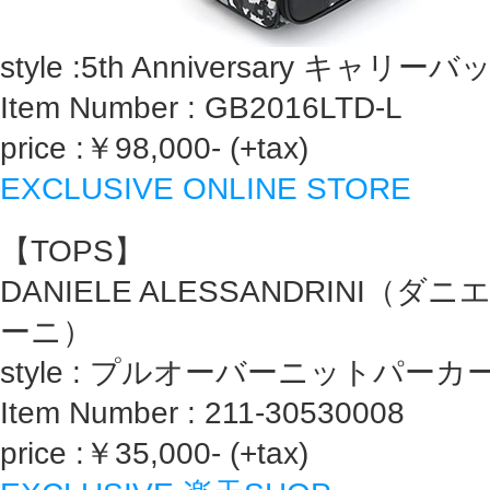
style :5th Anniversary キャリー
Item Number : GB2016LTD-L
price :￥98,000- (+tax)
EXCLUSIVE ONLINE STORE
【TOPS】
DANIELE ALESSANDRINI（
ーニ）
style : プルオーバーニットパーカ
Item Number : 211-30530008
price :￥35,000- (+tax)