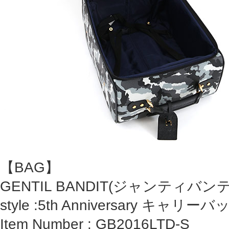
【BAG】
GENTIL BANDIT(ジャンティバン
style :5th Anniversary キャリーバ
Item Number : GB2016LTD-S