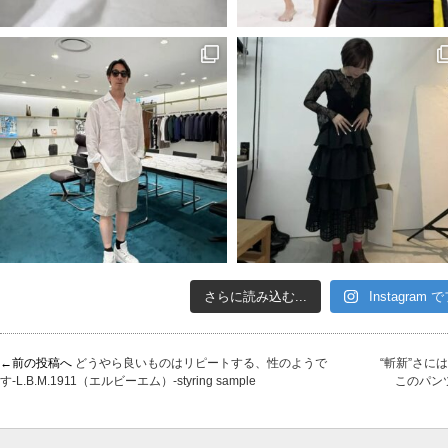
さらに読み込む...
Instagram
←前の投稿へ
どうやら良いものはリピートする、性のようで
“斬新”さ
す-L.B.M.1911（エルビーエム）-styring sample
このパンツ