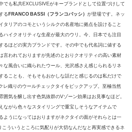
でも私共EXCLUSIVEがキーブランドとして位置づけして
する
FRANCO BASSI（フランコバッシ）
が登場です。ネッ
イタリアのコモというシルクの名産地に拠点を設けること
るハイクオリティな生産が最大のウリ。今、日本でも注目
するほどの実力ブランドです。その中でも代名詞に値する
は言われておりますが先述のとおりクオリティの高い素材
々な風合いに織られたウール、光沢感さえ感じられるリネ
することも、そもそもおかしな話だと感じるのは私だけで
ークレ織りのウールチェックタイをピックアップ。
至極当然
雰囲気を醸し出す色気抜群のVゾーン効果はお見事なほど。
えながら色々なスタイリングで重宝しそうなアイテムで
るようになってはおりますがネクタイの面がそれらとは一
りこういうところに気配りが大切なんだなと再実感できるネ