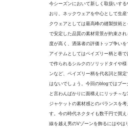
今シーズンにおいて新しく取扱いする中
おり、ネックウェアを中心として生産
クウェアとしては最高峰の縫製技術と
で安定した品質の素材背景が約束され
度が高く、洒落者の評価トップ争いを
アイテムとしてはペイズリー柄と巷で
で作られるシルクのソリッドタイや様
ンなど、ペイズリー柄を代名詞と限定
はないでしょう。今回のblogではブ
と言わんばかりに面構えにリッチ～な
ジャケットの素材感とのバランスを考
す。今の時代ネクタイも数千円で買え
線を越え男のVゾーンを飾るにはやは