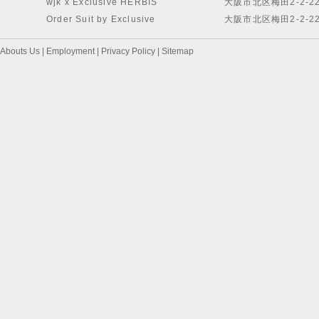
wjk x Exclusive HERBIS
大阪市北区梅田2-2-2
Order Suit by Exclusive
大阪市北区梅田2-2-2
Abouts Us
|
Employment
|
Privacy Policy
|
Sitemap