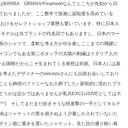
RBA、ORIANやFinamoreなんてところが先刻から日
ておりましたが、ここ数年で急激に認知度を高めている
日本におけるセレクトショップ業態も驚いています。特に日本人
FITモデルは当ブランドの代名詞でもありますし、日本のマー
形のシャツで、柔軟な考え方が功を奏しここまでの飛躍に
イコンでもある第二ボタン下の太陽の刺繍はイタリア人の
高いお国柄だからこそ生まれてくる発想は到底、日本人には真
を考えたデザイナーのvincezoさんにも以前お会いしており
ことも納得のファニーなお人柄でした♪ 新悦的に現れたブラ
うかは定かではありませんが私共EXCLUSIVEとしては大
^^) そしてまだまだ続きそうな快進撃の一手としてキルテ
綿はジャケットの形を崩さぬよう少量しか入れていないた
ザイン面に重きを置いたジャケット。見た目の通り軽い着