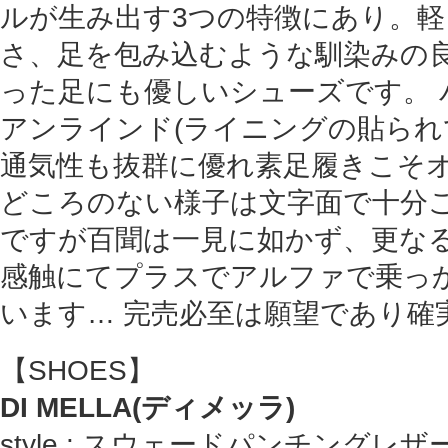
ルが生み出す3つの特徴にあり。
さ、足を包み込むような馴染みの
った足にも優しいシューズです。 
アンラインド(ライニングの貼られ
通気性も抜群に優れ素足履きこそ
どころのない様子は文字面で十分
ですが百聞は一見に如かず、更な
感触にてプラスでアルファで乗っ
います… 完売必至は願望であり確
【SHOES】
DI MELLA(ディメッラ)
style : スウェードパンチングレ