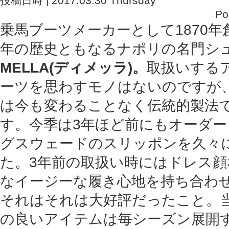
投稿日時 | 2017.03.30 Thursday
Po
乗馬ブーツメーカーとして1870年
年の歴史ともなるナポリの名門シ
MELLA(ディメッラ)。
取扱いする
ーツを思わすモノはないのですが
は今も変わることなく伝統的製法
す。今季は3年ほど前にもオーダ
グスウェードのスリッポンを久々
た。3年前の取扱い時にはドレス顔
なイージーな履き心地を持ち合わ
それはそれは大好評だったこと。
の良いアイテムは毎シーズン展開