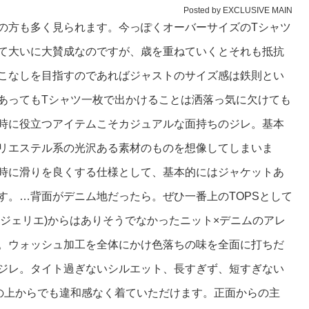
Posted by EXCLUSIVE MAIN
の方も多く見られます。今っぽくオーバーサイズのTシャツ
て大いに大賛成なのですが、歳を重ねていくとそれも抵抗
こなしを目指すのであればジャストのサイズ感は鉄則とい
あってもTシャツ一枚で出かけることは洒落っ気に欠けても
時に役立つアイテムこそカジュアルな面持ちのジレ。基本
リエステル系の光沢ある素材のものを想像してしまいま
時に滑りを良くする仕様として、基本的にはジャケットあ
す。…背面がデニム地だったら。ぜひ一番上のTOPSとして
メッサジェリエ)からはありそうでなかったニット×デニムのアレ
。ウォッシュ加工を全体にかけ色落ちの味を全面に打ちだ
ジレ。タイト過ぎないシルエット、長すぎず、短すぎない
の上からでも違和感なく着ていただけます。正面からの主