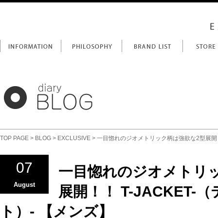
TOP PAGE
>
BLOG
>
EXCLUSIVE
> 一目惚れのジオメトリック柄は強欲な2型展開！！
07
一目惚れのジオメトリ
August
展開！！ T-JACKET
ト）- 【メンズ】