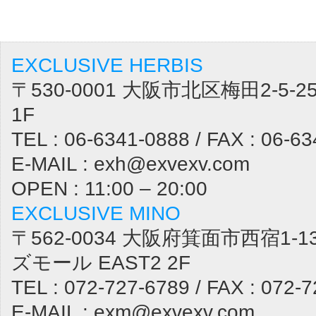
EXCLUSIVE HERBIS
〒530-0001 大阪市北区梅田2-5
1F
TEL : 06-6341-0888 / FAX : 06-6
E-MAIL : exh@exvexv.com
OPEN : 11:00 – 20:00
EXCLUSIVE MINO
〒562-0034 大阪府箕面市西宿1-1
ズモール EAST2 2F
TEL : 072-727-6789 / FAX : 072-
E-MAIL : exm@exvexv.com