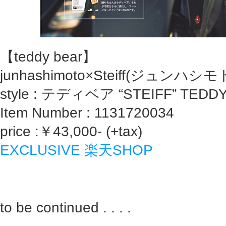
【teddy bear】
junhashimoto×Steiff(ジュンハ
style : テディベア “STEIFF” TEDD
Item Number :
1131720034
price :￥43,000- (+tax)
EXCLUSIVE 楽天SHOP
to be continued . . . .