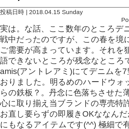
投稿日時 | 2018.04.15 Sunday
Po
実は。な話、ここ数年のところデ
戦中だったのですが、この春を境
ご需要が高まっています。それを
語できないところが残念なところですが
amis(アントレアミ)にてデニム
おりました。明るめのハードウォ
らの鉄板？。丹念に色落ちさせた
心に取り揃え当ブランドの専売特
お直し要らずの即履きOKななんだ
にもなるアイテムです(^^) 極細