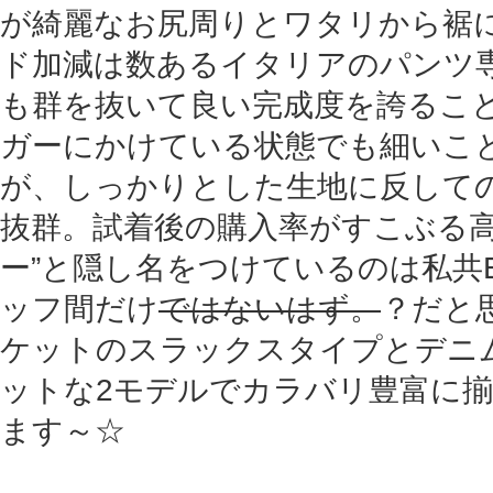
が綺麗なお尻周りとワタリから裾
ド加減は数あるイタリアのパンツ
も群を抜いて良い完成度を誇るこ
ガーにかけている状態でも細いこ
が、しっかりとした生地に反して
抜群。試着後の購入率がすこぶる高
ー”と隠し名をつけているのは私共EX
ッフ間だけ
ではないはず。
？だと思
ケットのスラックスタイプとデニ
ットな2モデルでカラバリ豊富に
ます～☆