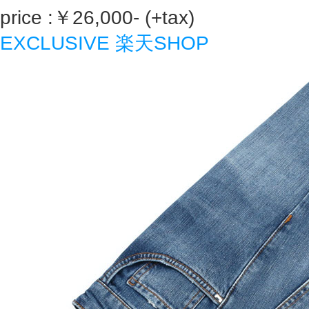
price :￥26,000- (+tax)
EXCLUSIVE 楽天SHOP