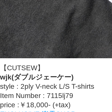
【CUTSEW】
wjk(ダブルジェーケー)
style : 2ply V-neck L/S T-shirts
Item Number : 7115lj79
price :￥18,000- (+tax)