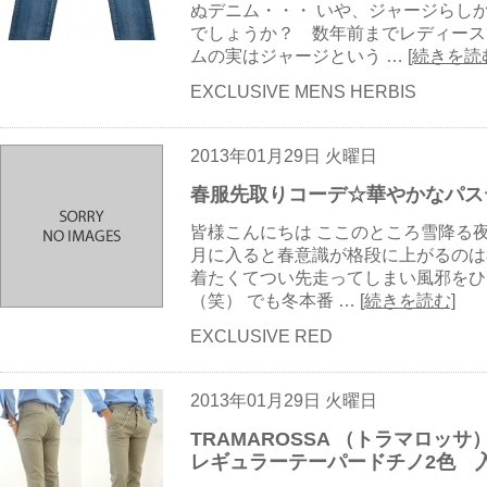
ぬデニム・・・ いや、ジャージらし
でしょうか？ 数年前までレディース
ムの実はジャージという …
[続きを読
EXCLUSIVE MENS HERBIS
2013年01月29日 火曜日
春服先取りコーデ☆華やかなパス
皆様こんにちは ここのところ雪降る夜率
月に入ると春意識が格段に上がるのは
着たくてつい先走ってしまい風邪をひ
（笑） でも冬本番 …
[続きを読む]
EXCLUSIVE RED
2013年01月29日 火曜日
TRAMAROSSA （トラマロッサ
レギュラーテーパードチノ2色 