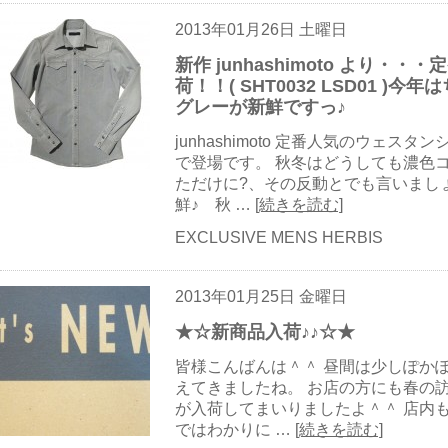
2013年01月26日 土曜日
新作 junhashimoto より・
荷！！( SHT0032 LSD01 
グレーが新鮮ですっ♪
junhashimoto 定番人気のウェ
で登場です。 秋冬はどうしても濃色
ただけに?、その反動とでも言いまし
鮮♪ 秋 …
[続きを読む]
EXCLUSIVE MENS HERBIS
2013年01月25日 金曜日
★☆新商品入荷♪♪☆★
皆様こんばんは＾＾ 昼間は少しぽか
えてきましたね。 お店の方にも春の訪れ
が入荷してまいりましたよ＾＾ 店内も
ではわかりに …
[続きを読む]