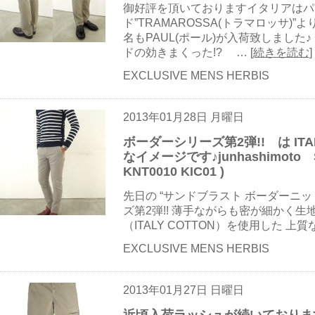
御好評を頂いておりますイタリアはパ
ド”TRAMAROSSA(トラマロッサ)
名もPAUL(ポール)が入荷致しました
ドの効きまくった!? …
[続きを読む]
EXCLUSIVE MENS HERBIS
2013年01月28日 月曜日
ボーダーシリーズ第2弾!! は ITA
なイメージです♪junhashimoto SI
KNT0010 KIC01 )
先日の “サンドブラスト ボーダーニ
ズ第2弾!! 薄手ながらも密が細かく
（ITALY COTTON）を使用した 上
EXCLUSIVE MENS HERBIS
2013年01月27日 日曜日
近頃入荷ラッシュが続いておりま