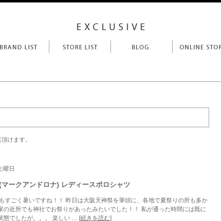
覧頂けます。
 土曜日
A (マークアンドロナ) レディースポロシャツ
日もすごく暑いですね！！ 昨日は大阪天神祭を筆頭に、各地で夏祭りの所も多か
家の近所でも神社でお祭りがあったみたいでした！！ 私が通った時間には既に
状態でしたが。。。 楽しい …
[続きを読む]