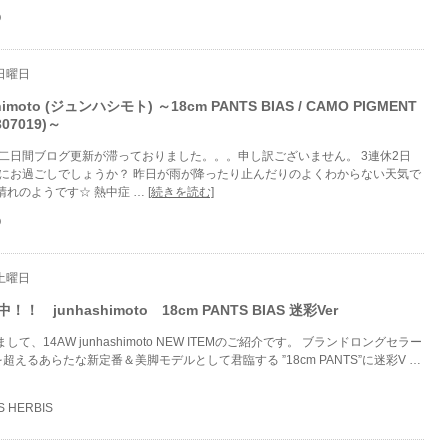
O
 日曜日
shimoto (ジュンハシモト) ～18cm PANTS BIAS / CAMO PIGMENT
307019)～
 二日間ブログ更新が滞っておりました。。。申し訳ございません。 3連休2日
うにお過ごしでしょうか？ 昨日が雨が降ったり止んだりのよくわからない天気で
晴れのようです☆ 熱中症 …
[続きを読む]
O
 土曜日
！！ junhashimoto 18cm PANTS BIAS 迷彩Ver
て、14AW junhashimoto NEW ITEMのご紹介です。 ブランドロングセラー
TS”を超えるあらたな新定番＆美脚モデルとして君臨する ”18cm PANTS”に迷彩V …
S HERBIS