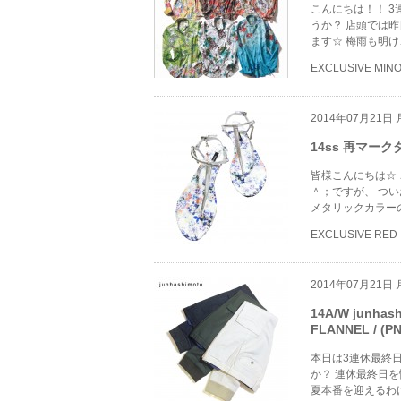
こんにちは！！ 
うか？ 店頭では
ます☆ 梅雨も明
EXCLUSIVE MIN
2014年07月21日
14ss 再マークダ
皆様こんにちは☆
＾；ですが、 つ
メタリックカラー
EXCLUSIVE RED
2014年07月21日
14A/W junha
FLANNEL / (P
本日は3連休最終
か？ 連休最終日を
夏本番を迎えるわ