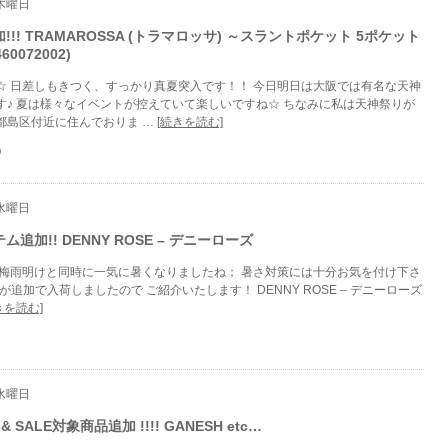
 木曜日
 追加!!! TRAMAROSSA (トラマロッサ) ～スラントポケット 5ポケット
0072002)
☆ 日差しもきつく、すっかり真夏突入です！！ 今日明日は大阪では有名な天神
す♪ 夏は様々なイベントが控えていて楽しいですね☆ ちなみに私は天神祭りが
都島区付近に住んでおりま …
[続きを読む]
O
 水曜日
ム追加!! DENNY ROSE – デニーローズ
 梅雨明けと同時に一気に暑くなりましたね； 暑さ対策には十分お気を付け下さ
ムが追加で入荷しましたので ご紹介いたします！ DENNY ROSE – デニーローズ
きを読む]
 水曜日
SALE対象商品追加 !!!! GANESH etc…