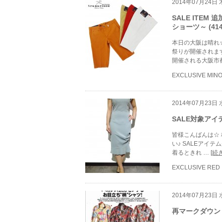
2014年07月24日
SALE ITEM
ショーツ～ (4146
本日の大阪は晴れ
祭りが開催されま
開催される大阪市
EXCLUSIVE MIN
2014年07月23日
SALE対象アイテ
皆様こんばんは☆
い♪ SALEアイテ
着るときれ …
[続
EXCLUSIVE RED
2014年07月23日
再マークダウン & 