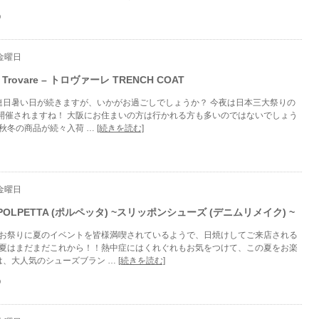
O
 金曜日
 Trovare – トロヴァーレ TRENCH COAT
 連日暑い日が続きますが、いかがお過ごしでしょうか？ 今夜は日本三大祭りの
開催されますね！ 大阪にお住まいの方は行かれる方も多いのではないでしょう
は秋冬の商品が続々入荷 …
[続きを読む]
 金曜日
OLPETTA (ポルペッタ) ~スリッポンシューズ (デニムリメイク) ~
にお祭りに夏のイベントを皆様満喫されているようで、日焼けしてご来店される
 夏はまだまだこれから！！熱中症にはくれぐれもお気をつけて、この夏をお楽
は、大人気のシューズブラン …
[続きを読む]
O