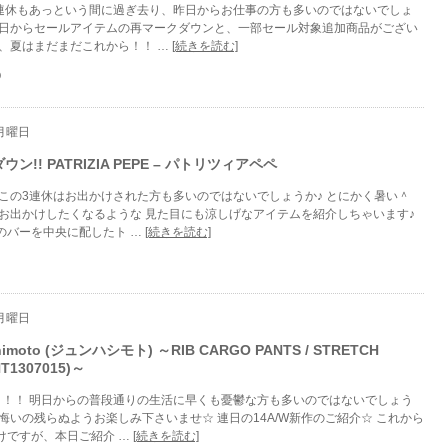
3連休もあっという間に過ぎ去り、昨日からお仕事の方も多いのではないでしょ
昨日からセールアイテムの再マークダウンと、一部セール対象追加商品がござい
け、夏はまだまだこれから！！ …
[続きを読む]
O
 月曜日
ウン!! PATRIZIA PEPE – パトリツィアペペ
 この3連休はお出かけされた方も多いのではないでしょうか♪ とにかく暑い＾
いお出かけしたくなるような 見た目にも涼しげなアイテムを紹介しちゃいます♪
のバーを中央に配したト …
[続きを読む]
 月曜日
shimoto (ジュンハシモト) ～RIB CARGO PANTS / STRETCH
NT1307015)～
日！！ 明日からの普段通りの生活に早くも憂鬱な方も多いのではないでしょう
悔いの残らぬようお楽しみ下さいませ☆ 連日の14A/W新作のご紹介☆ これから
けですが、本日ご紹介 …
[続きを読む]