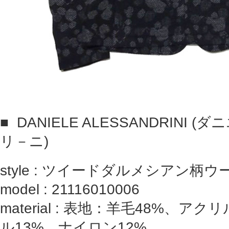
■
DANIELE ALESSANDRINI
リ－ニ)
style :
ツイードダルメシアン柄ウ
model : 21116010006
material : 表地：羊毛48%、ア
ル13%、ナイロン12%