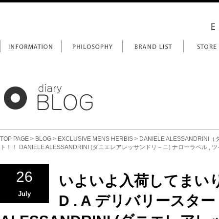
TOP PAGE
>
BLOG
>
EXCLUSIVE MENS HERBIS
>
DANIELE ALESSANDRI
ト！！ DANIELE ALESSANDRINI (ダニエレアレッサンドリ－ニ) ナローラペル , ツイード 
26
いよいよ入荷してまい
July
D . A デリバリースター