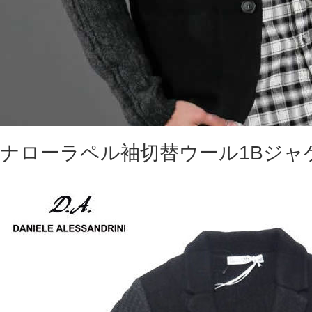
ナローラペル袖切替ウール1Bジャ