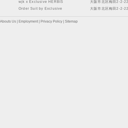
wjk x Exclusive HERBIS
大阪市北区梅田2-2-2
Order Suit by Exclusive
大阪市北区梅田2-2-2
Abouts Us
|
Employment
|
Privacy Policy
|
Sitemap