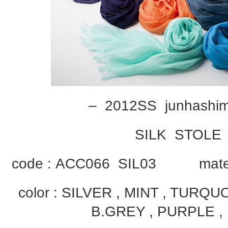
– 2012SS junhashi
SILK STOLE
code : ACC066 SIL03 materi
color : SILVER , MINT , TURQ
B.GREY , PURPLE ,