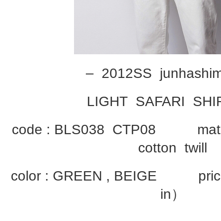
– 2012SS junhashi
LIGHT SAFARI SHI
code : BLS038 CTP08 materi
cotton twill
color : GREEN , BEIGE price
in）