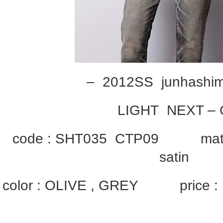
– 2012SS junhashi
LIGHT NEXT – 
code : SHT035 CTP09 materi
satin
color : OLIVE , GREY price :