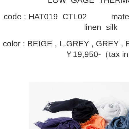
LOW GAGE THERM
code : HAT019 CTL02 materia
linen silk
color : BEIGE , L.GREY , GRE
￥19,950-（tax i