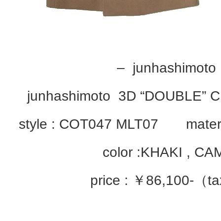
– junhashimoto
junhashimoto 3D “DOUBLE”
style : COT047 MLT07 materia
color :KHAKI , C
price : ￥86,100-（ta