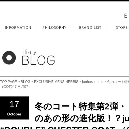
TOP PAGE
>
BLOG
>
EXCLUSIVE MENS HERBIS
>
junhashimoto
> 冬のコート特集
（COT047 MLT07）
17
冬のコート特集第2弾・
October
のあの形の進化版！？junha