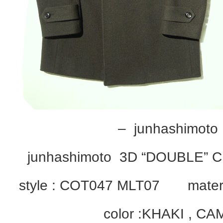
– junhashimoto
junhashimoto 3D “DOUBLE”
style : COT047 MLT07 materia
color :KHAKI , C