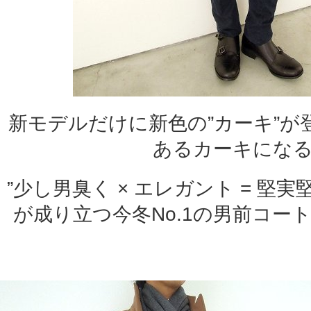
新モデルだけに新色の”カーキ”が
あるカーキにな
”少し男臭く × エレガント = 堅
が成り立つ今冬No.1の男前コー