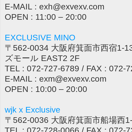
E-MAIL : exh@exvexv.com
OPEN : 11:00 – 20:00
EXCLUSIVE MINO
〒562-0034 大阪府箕面市西宿1-1
ズモール EAST2 2F
TEL : 072-727-6789 / FAX : 072-
E-MAIL : exm@exvexv.com
OPEN : 10:00 – 20:00
wjk x Exclusive
〒562-0036 大阪府箕面市船場西1-1
TEL : 072-728-0066 / FAX : 072-