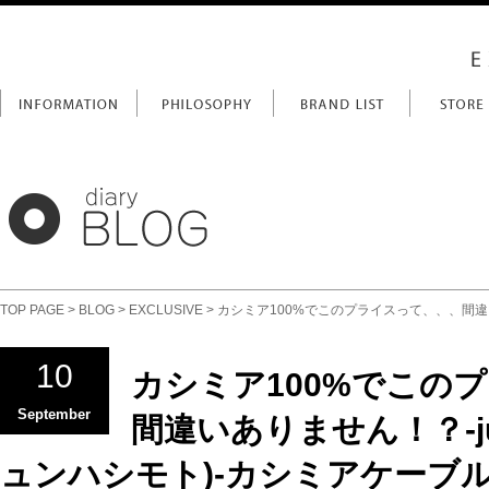
TOP PAGE
>
BLOG
>
EXCLUSIVE
> カシミア100%でこのプライスって、、、間違い
10
カシミア100%でこの
September
間違いありません！？-jun
ュンハシモト)-カシミアケーブ