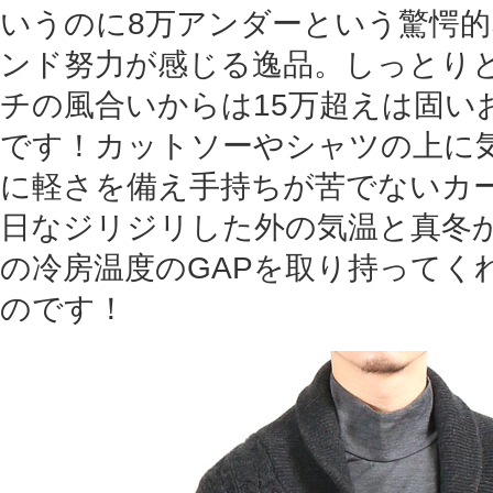
いうのに8万アンダーという驚愕
ンド努力が感じる逸品。しっとり
チの風合いからは15万超えは固い
です！カットソーやシャツの上に
に軽さを備え手持ちが苦でないカ
日なジリジリした外の気温と真冬
の冷房温度のGAPを取り持ってく
のです！