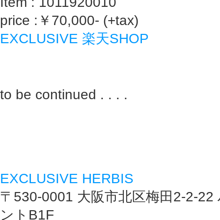
Item : 1011920010
price :￥70,000- (+tax)
EXCLUSIVE 楽天SHOP
to be continued . . . .
EXCLUSIVE HERBIS
〒530-0001 大阪市北区梅田2-2-
ントB1F