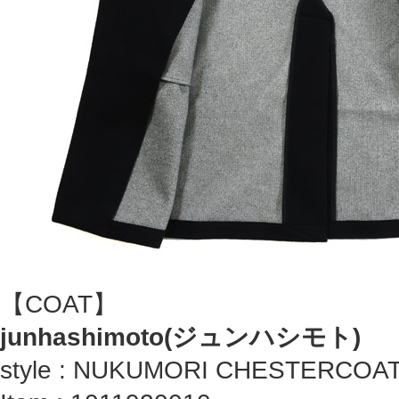
【COAT】
junhashimoto(ジュンハシモト)
style : NUKUMORI CHESTERCOA