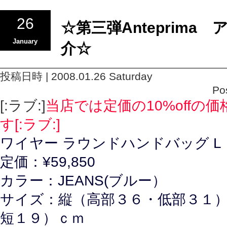
26
☆第三弾Anteprima
January
介☆
投稿日時 | 2008.01.26 Saturday
Po
[:ラブ:]
当店では定価の10%offの
す[:ラブ:]
ワイヤー ラウンドハンドバッグ L
定価：¥59,850
カラー：JEANS(ブルー）
サイズ：縦（高部３６・低部３１）
短１９）ｃｍ