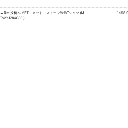
←前の投稿へ
MET – メット – ストーン装飾Tシャツ (M-
14SS
TAVYJ284G30 )