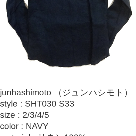
junhashimoto （ジュンハシモト）
style : SHT030 S33
size : 2/3/4/5
color : NAVY