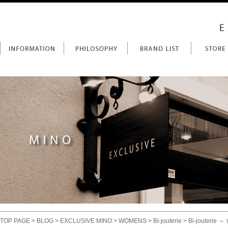
TOP PAGE
>
BLOG
>
EXCLUSIVE MINO
>
WOMENS
>
Bi-jouterie
> Bi-jouter