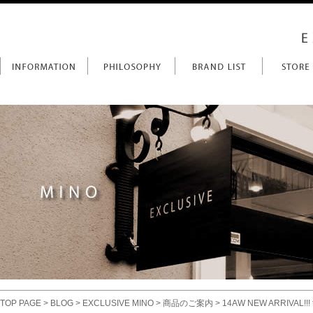
TOP PAGE
>
BLOG
>
EXCLUSIVE MINO
>
商品のご案内
> 14AW NEW ARRIVAL