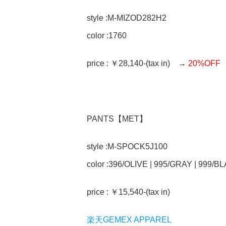
style :M-MIZOD282H2
color :1760
price : ￥28,140-(tax in) →
20%OFF ￥
PANTS【MET】
style :M-SPOCK5J100
color :396/OLIVE | 995/GRAY | 999/B
price : ￥15,540-(tax in)
楽天GEMEX APPAREL