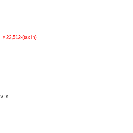
22,512-(tax in)
LACK