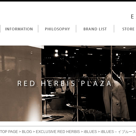
TOP PAGE
>
BLOG
>
EXCLUSIVE RED HERBIS
>
iBLUES
> iBLUES – イブルー