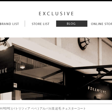
IZIA PEPE (パトリツィア ペペ ) アルパカ混 起毛 チェスターコート