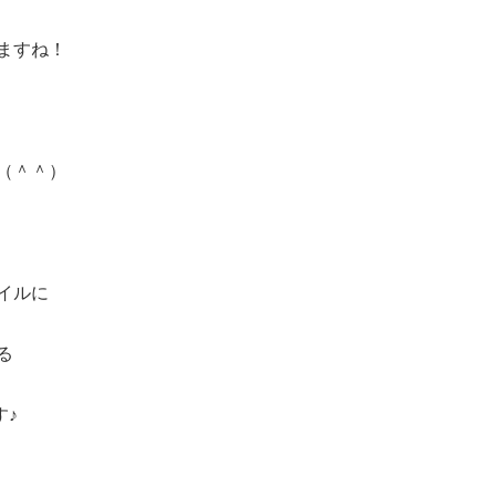
ますね！
（＾＾）
イルに
る
す♪