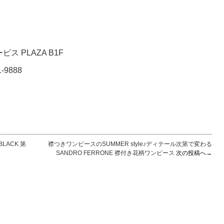
ビス PLAZA B1F
1-9888
LACK 第
襟つきワンピースのSUMMER style♪ディテール次第で変わる
SANDRO FERRONE 襟付き花柄ワンピース
次の投稿へ→