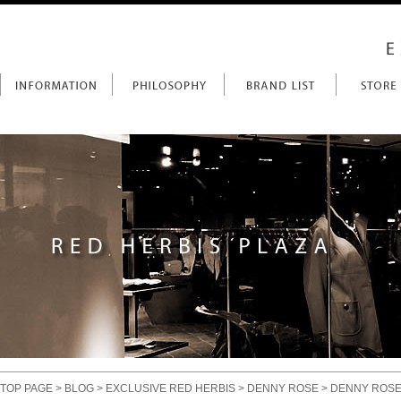
TOP PAGE
>
BLOG
>
EXCLUSIVE RED HERBIS
>
DENNY ROSE
> DENNY RO